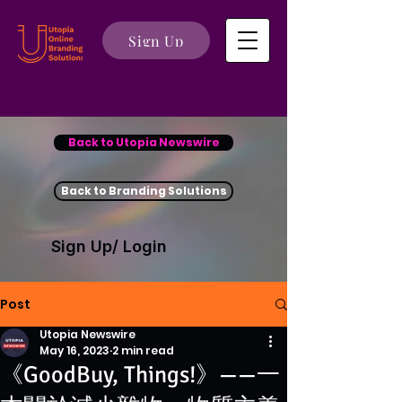
Sign Up
Back to Utopia Newswire
Back to Branding Solutions
Sign Up/ Login
Post
Utopia Newswire
May 16, 2023
2 min read
《GoodBuy, Things!》——一