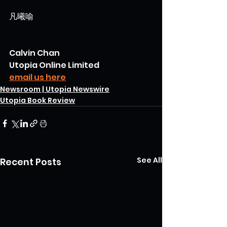
凡曦喻
Calvin Chan
Utopia Online Limited
email us here
Newsroom | Utopia Newswire
Utopia Book Review
See All
Recent Posts